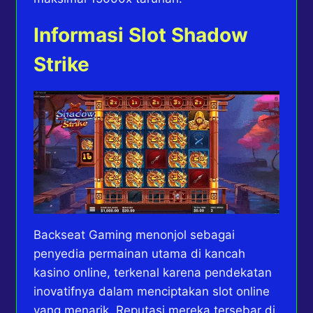
Informasi Slot Shadow
Strike
Backseat Gaming menonjol sebagai
penyedia permainan utama di kancah
kasino online, terkenal karena pendekatan
inovatifnya dalam menciptakan slot online
yang menarik. Reputasi mereka tersebar di