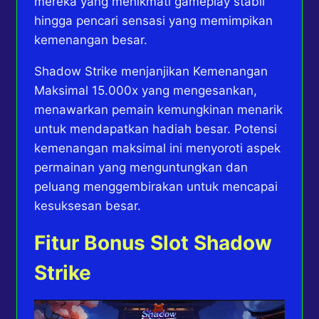
mereka yang menikmati gameplay stabil
hingga pencari sensasi yang memimpikan
kemenangan besar.
Shadow Strike menjanjikan Kemenangan
Maksimal 15.000x yang mengesankan,
menawarkan pemain kemungkinan menarik
untuk mendapatkan hadiah besar. Potensi
kemenangan maksimal ini menyoroti aspek
permainan yang menguntungkan dan
peluang menggembirakan untuk mencapai
kesuksesan besar.
Fitur Bonus Slot Shadow
Strike