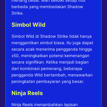
menang besar. Mari selidiki setiap fitur
berbeda yang membedakan Shadow
Strike.
Simbol Wild
Simbol Wild di Shadow Strike tidak hanya
menggantikan simbol biasa. Itu juga dapat
secara acak menerima pengganda hingga
x50, meningkatkan potensi kemenangan
secara signifikan. Ketika menjadi bagian
dari kombinasi pemenang, beberapa
pengganda Wild bertambah, menawarkan
peningkatan pembayaran yang besar.
Ninja Reels
Ninja Reels menambahkan lapisan