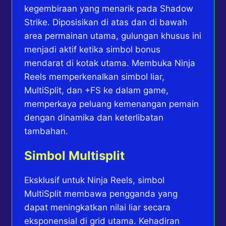
kegembiraan yang menarik pada Shadow
Strike. Diposisikan di atas dan di bawah
area permainan utama, gulungan khusus ini
menjadi aktif ketika simbol bonus
mendarat di kotak utama. Membuka Ninja
Reels memperkenalkan simbol liar,
MultiSplit, dan +FS ke dalam game,
memperkaya peluang kemenangan pemain
dengan dinamika dan keterlibatan
tambahan.
Simbol Multisplit
Eksklusif untuk Ninja Reels, simbol
MultiSplit membawa pengganda yang
dapat meningkatkan nilai liar secara
eksponensial di grid utama. Kehadiran