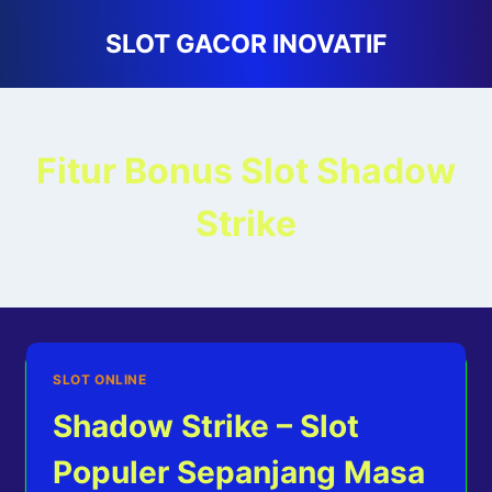
Skip
SLOT GACOR INOVATIF
to
content
Fitur Bonus Slot Shadow
Strike
SLOT ONLINE
Shadow Strike – Slot
Populer Sepanjang Masa