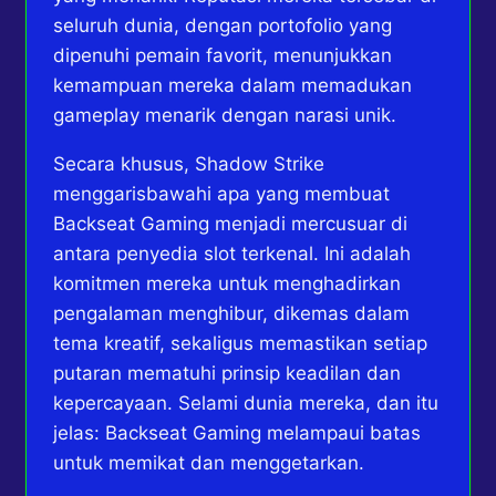
seluruh dunia, dengan portofolio yang
dipenuhi pemain favorit, menunjukkan
kemampuan mereka dalam memadukan
gameplay menarik dengan narasi unik.
Secara khusus, Shadow Strike
menggarisbawahi apa yang membuat
Backseat Gaming menjadi mercusuar di
antara penyedia slot terkenal. Ini adalah
komitmen mereka untuk menghadirkan
pengalaman menghibur, dikemas dalam
tema kreatif, sekaligus memastikan setiap
putaran mematuhi prinsip keadilan dan
kepercayaan. Selami dunia mereka, dan itu
jelas: Backseat Gaming melampaui batas
untuk memikat dan menggetarkan.