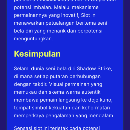
potensi imbalan. Melalui mekanisme
permainannya yang inovatif, Slot ini
menawarkan petualangan bertema seni
bela diri yang menarik dan berpotensi
menguntungkan.
Kesimpulan
Selami dunia seni bela diri Shadow Strike,
di mana setiap putaran berhubungan
dengan takdir. Visual permainan yang
memukau dan skema warna autentik
membawa pemain langsung ke dojo kuno,
tempat simbol kekuatan dan kehormatan
memperkaya pengalaman yang mendalam.
Sensasi slot ini terletak pada potensi