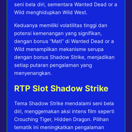
seni bela diri, sementara Wanted Dead or a
Wild menghidupkan Wild West.
Keduanya memiliki volatilitas tinggi dan
potensi kemenangan yang signifikan,
dengan bonus “Mati” di Wanted Dead or a
Wild menampilkan mekanisme serupa
dengan bonus Shadow Strike, menjadikan
setiap putaran pengalaman yang
menyenangkan.
RTP Slot Shadow Strike
Tema Shadow Strike mendalami seni bela
diri, menggemakan aksi intens film seperti
Crouching Tiger, Hidden Dragon. Pilihan
tematik ini meningkatkan pengalaman