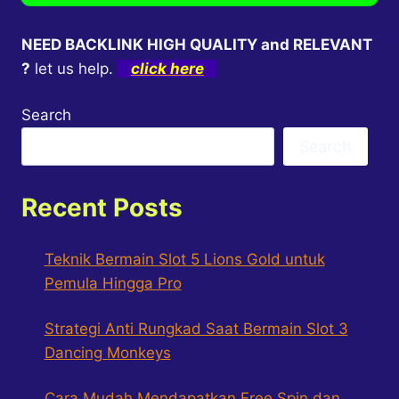
NEED BACKLINK HIGH QUALITY and RELEVANT
?
let us help.
click here
Search
Search
Recent Posts
Teknik Bermain Slot 5 Lions Gold untuk
Pemula Hingga Pro
Strategi Anti Rungkad Saat Bermain Slot 3
Dancing Monkeys
Cara Mudah Mendapatkan Free Spin dan