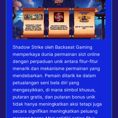
Shadow Strike oleh Backseat Gaming
memperkaya dunia permainan slot online
dengan perpaduan unik antara fitur-fitur
menarik dan mekanisme permainan yang
mendebarkan. Pemain ditarik ke dalam
petualangan seni bela diri yang
mengasyikkan, di mana simbol khusus,
putaran gratis, dan putaran bonus unik
tidak hanya meningkatkan aksi tetapi juga
secara signifikan meningkatkan peluang