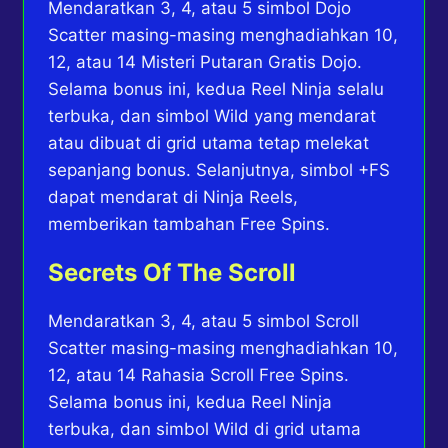
Mendaratkan 3, 4, atau 5 simbol Dojo
Scatter masing-masing menghadiahkan 10,
12, atau 14 Misteri Putaran Gratis Dojo.
Selama bonus ini, kedua Reel Ninja selalu
terbuka, dan simbol Wild yang mendarat
atau dibuat di grid utama tetap melekat
sepanjang bonus. Selanjutnya, simbol +FS
dapat mendarat di Ninja Reels,
memberikan tambahan Free Spins.
Secrets Of The Scroll
Mendaratkan 3, 4, atau 5 simbol Scroll
Scatter masing-masing menghadiahkan 10,
12, atau 14 Rahasia Scroll Free Spins.
Selama bonus ini, kedua Reel Ninja
terbuka, dan simbol Wild di grid utama