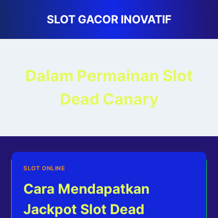
Skip
SLOT GACOR INOVATIF
to
content
Dalam Permainan Slot
Dead Canary
SLOT ONLINE
Cara Mendapatkan
Jackpot Slot Dead