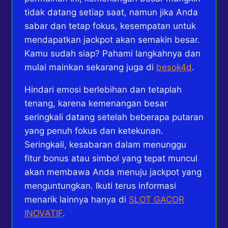
tidak datang setiap saat, namun jika Anda
sabar dan tetap fokus, kesempatan untuk
mendapatkan jackpot akan semakin besar.
Kamu sudah siap? Pahami langkahnya dan
mulai mainkan sekarang juga di
besok4d
.
Hindari emosi berlebihan dan tetaplah
tenang, karena kemenangan besar
seringkali datang setelah beberapa putaran
yang penuh fokus dan ketekunan.
Seringkali, kesabaran dalam menunggu
fitur bonus atau simbol yang tepat muncul
akan membawa Anda menuju jackpot yang
menguntungkan. Ikuti terus informasi
menarik lainnya hanya di
SLOT GACOR
INOVATIF
.