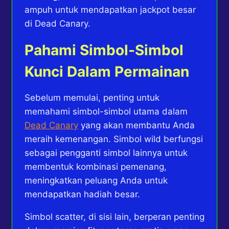
ampuh untuk mendapatkan jackpot besar
di Dead Canary.
Pahami Simbol-Simbol
Kunci Dalam Permainan
Sebelum memulai, penting untuk
memahami simbol-simbol utama dalam
Dead Canary
yang akan membantu Anda
meraih kemenangan. Simbol wild berfungsi
sebagai pengganti simbol lainnya untuk
membentuk kombinasi pemenang,
meningkatkan peluang Anda untuk
mendapatkan hadiah besar.
Simbol scatter, di sisi lain, berperan penting