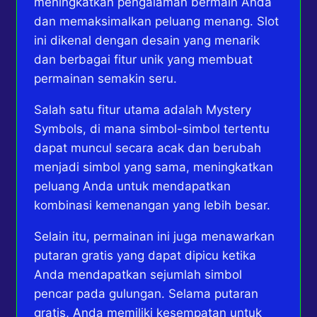
meningkatkan pengalaman bermain Anda
dan memaksimalkan peluang menang. Slot
ini dikenal dengan desain yang menarik
dan berbagai fitur unik yang membuat
permainan semakin seru.
Salah satu fitur utama adalah Mystery
Symbols, di mana simbol-simbol tertentu
dapat muncul secara acak dan berubah
menjadi simbol yang sama, meningkatkan
peluang Anda untuk mendapatkan
kombinasi kemenangan yang lebih besar.
Selain itu, permainan ini juga menawarkan
putaran gratis yang dapat dipicu ketika
Anda mendapatkan sejumlah simbol
pencar pada gulungan. Selama putaran
gratis, Anda memiliki kesempatan untuk