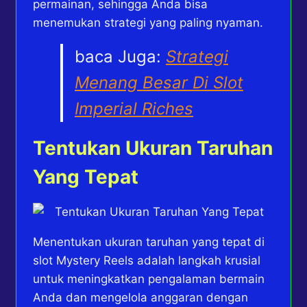
permainan, sehingga Anda bisa
menemukan strategi yang paling nyaman.
baca Juga:
Strategi
Menang Besar Di Slot
Imperial Riches
Tentukan Ukuran Taruhan
Yang Tepat
Menentukan ukuran taruhan yang tepat di
slot Mystery Reels adalah langkah krusial
untuk meningkatkan pengalaman bermain
Anda dan mengelola anggaran dengan