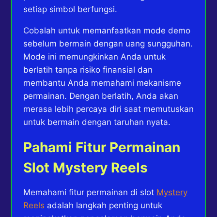
setiap simbol berfungsi.
Cobalah untuk memanfaatkan mode demo
sebelum bermain dengan uang sungguhan.
Mode ini memungkinkan Anda untuk
berlatih tanpa risiko finansial dan
membantu Anda memahami mekanisme
permainan. Dengan berlatih, Anda akan
merasa lebih percaya diri saat memutuskan
untuk bermain dengan taruhan nyata.
Pahami Fitur Permainan
Slot Mystery Reels
Memahami fitur permainan di slot
Mystery
Reels
adalah langkah penting untuk