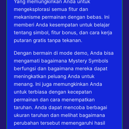
Yang memungkinkan Anda untuk
mengeksplorasi semua fitur dan
mekanisme permainan dengan bebas. Ini
memberi Anda kesempatan untuk belajar
tentang simbol, fitur bonus, dan cara kerja
putaran gratis tanpa tekanan.
Dengan bermain di mode demo, Anda bisa
mengamati bagaimana Mystery Symbols
berfungsi dan bagaimana mereka dapat
meningkatkan peluang Anda untuk
menang. Ini juga memungkinkan Anda
untuk terbiasa dengan kecepatan
permainan dan cara menempatkan
taruhan. Anda dapat mencoba berbagai
ukuran taruhan dan melihat bagaimana
perubahan tersebut memengaruhi hasil