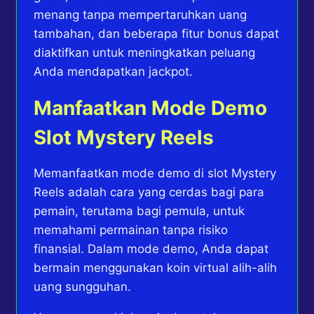
menang tanpa mempertaruhkan uang
tambahan, dan beberapa fitur bonus dapat
diaktifkan untuk meningkatkan peluang
Anda mendapatkan jackpot.
Manfaatkan Mode Demo
Slot Mystery Reels
Memanfaatkan mode demo di slot Mystery
Reels adalah cara yang cerdas bagi para
pemain, terutama bagi pemula, untuk
memahami permainan tanpa risiko
finansial. Dalam mode demo, Anda dapat
bermain menggunakan koin virtual alih-alih
uang sungguhan.