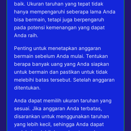
baik. Ukuran taruhan yang tepat tidak
hanya mempengaruhi seberapa lama Anda
bisa bermain, tetapi juga berpengaruh
pada potensi kemenangan yang dapat
Anda raih.
Penting untuk menetapkan anggaran
bermain sebelum Anda mulai. Tentukan
berapa banyak uang yang Anda siapkan
untuk bermain dan pastikan untuk tidak
melebihi batas tersebut. Setelah anggaran
ditentukan.
Anda dapat memilih ukuran taruhan yang
sesuai. Jika anggaran Anda terbatas,
disarankan untuk menggunakan taruhan
yang lebih kecil, sehingga Anda dapat