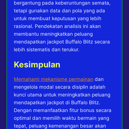
bergantung pada keberuntungan semata,
tetapi gunakan data dan pola yang ada
untuk membuat keputusan yang lebih
rasional. Pendekatan analisis ini akan
membantu meningkatkan peluang
mendapatkan jackpot Buffalo Blitz secara
lebih sistematis dan terukur.
Kesimpulan
Memahami mekanisme permainan
dan
mengelola modal secara disiplin adalah
kunci utama untuk meningkatkan peluang
mendapatkan jackpot di Buffalo Blitz.
Dengan memanfaatkan fitur bonus secara
optimal dan memilih waktu bermain yang
tepat, peluang kemenangan besar akan