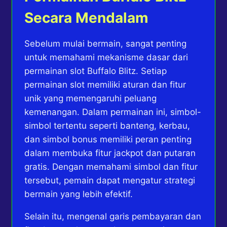
Secara Mendalam
Sebelum mulai bermain, sangat penting
untuk memahami mekanisme dasar dari
permainan slot Buffalo Blitz. Setiap
permainan slot memiliki aturan dan fitur
unik yang memengaruhi peluang
kemenangan. Dalam permainan ini, simbol-
simbol tertentu seperti banteng, kerbau,
dan simbol bonus memiliki peran penting
dalam membuka fitur jackpot dan putaran
gratis. Dengan memahami simbol dan fitur
tersebut, pemain dapat mengatur strategi
bermain yang lebih efektif.
Selain itu, mengenal garis pembayaran dan