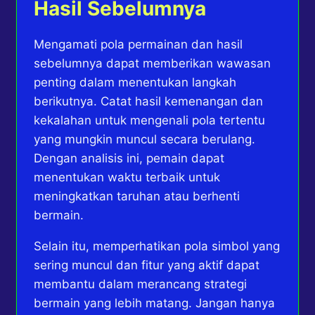
Hasil Sebelumnya
Mengamati pola permainan dan hasil
sebelumnya dapat memberikan wawasan
penting dalam menentukan langkah
berikutnya. Catat hasil kemenangan dan
kekalahan untuk mengenali pola tertentu
yang mungkin muncul secara berulang.
Dengan analisis ini, pemain dapat
menentukan waktu terbaik untuk
meningkatkan taruhan atau berhenti
bermain.
Selain itu, memperhatikan pola simbol yang
sering muncul dan fitur yang aktif dapat
membantu dalam merancang strategi
bermain yang lebih matang. Jangan hanya