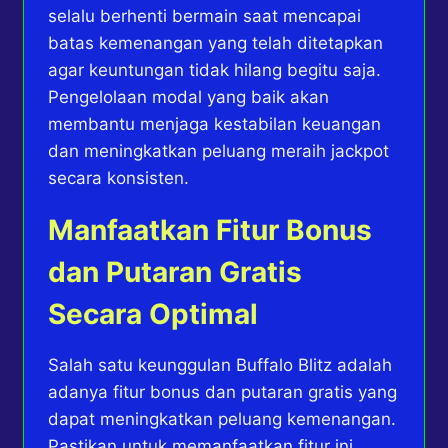
selalu berhenti bermain saat mencapai
batas kemenangan yang telah ditetapkan
agar keuntungan tidak hilang begitu saja.
Pengelolaan modal yang baik akan
membantu menjaga kestabilan keuangan
dan meningkatkan peluang meraih jackpot
secara konsisten.
Manfaatkan Fitur Bonus
dan Putaran Gratis
Secara Optimal
Salah satu keunggulan Buffalo Blitz adalah
adanya fitur bonus dan putaran gratis yang
dapat meningkatkan peluang kemenangan.
Pastikan untuk memanfaatkan fitur ini