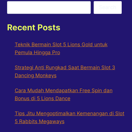
Search
Recent Posts
Teknik Bermain Slot 5 Lions Gold untuk
Pemula Hingga Pro
Strategi Anti Rungkad Saat Bermain Slot 3
Dancing Monkeys
Cara Mudah Mendapatkan Free Spin dan
Bonus di 5 Lions Dance
Tips Jitu Mengoptimalkan Kemenangan di Slot
5 Rabbits Megaways