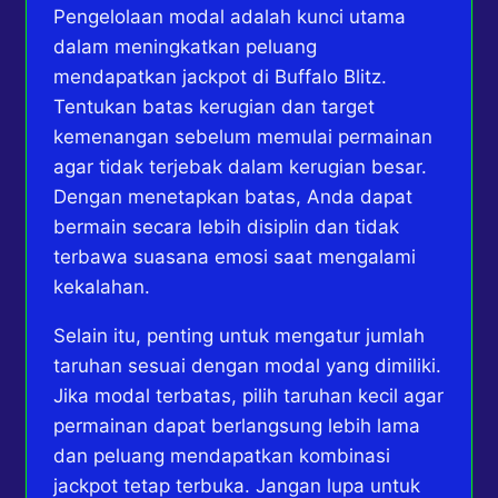
Pengelolaan modal adalah kunci utama
dalam meningkatkan peluang
mendapatkan jackpot di Buffalo Blitz.
Tentukan batas kerugian dan target
kemenangan sebelum memulai permainan
agar tidak terjebak dalam kerugian besar.
Dengan menetapkan batas, Anda dapat
bermain secara lebih disiplin dan tidak
terbawa suasana emosi saat mengalami
kekalahan.
Selain itu, penting untuk mengatur jumlah
taruhan sesuai dengan modal yang dimiliki.
Jika modal terbatas, pilih taruhan kecil agar
permainan dapat berlangsung lebih lama
dan peluang mendapatkan kombinasi
jackpot tetap terbuka. Jangan lupa untuk