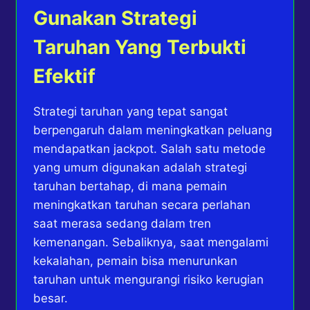
Gunakan Strategi
Taruhan Yang Terbukti
Efektif
Strategi taruhan yang tepat sangat
berpengaruh dalam meningkatkan peluang
mendapatkan jackpot. Salah satu metode
yang umum digunakan adalah strategi
taruhan bertahap, di mana pemain
meningkatkan taruhan secara perlahan
saat merasa sedang dalam tren
kemenangan. Sebaliknya, saat mengalami
kekalahan, pemain bisa menurunkan
taruhan untuk mengurangi risiko kerugian
besar.