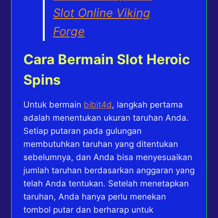
Slot Online Viking
Forge
Cara Bermain Slot Heroic
Spins
Untuk bermain
bibit4d
, langkah pertama
adalah menentukan ukuran taruhan Anda.
Setiap putaran pada gulungan
membutuhkan taruhan yang ditentukan
sebelumnya, dan Anda bisa menyesuaikan
jumlah taruhan berdasarkan anggaran yang
telah Anda tentukan. Setelah menetapkan
taruhan, Anda hanya perlu menekan
tombol putar dan berharap untuk