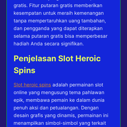
gratis. Fitur putaran gratis memberikan
kesempatan untuk meraih kemenangan
tanpa mempertaruhkan uang tambahan,
dan pengganda yang dapat diterapkan
selama putaran gratis bisa memperbesar
hadiah Anda secara signifikan.
Penjelasan Slot Heroic
Spins
Slot heroic spins
adalah permainan slot
online yang mengusung tema pahlawan
epik, membawa pemain ke dalam dunia
penuh aksi dan petualangan. Dengan
desain grafis yang dinamis, permainan ini
menampilkan simbol-simbol yang terkait