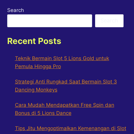
Search
Search
Recent Posts
Teknik Bermain Slot 5 Lions Gold untuk
Pemula Hingga Pro
Strategi Anti Rungkad Saat Bermain Slot 3
Dancing Monkeys
Cara Mudah Mendapatkan Free Spin dan
Bonus di 5 Lions Dance
Tips Jitu Mengoptimalkan Kemenangan di Slot