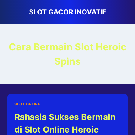
Skip
SLOT GACOR INOVATIF
to
content
Cara Bermain Slot Heroic
Spins
SLOT ONLINE
Rahasia Sukses Bermain
di Slot Online Heroic