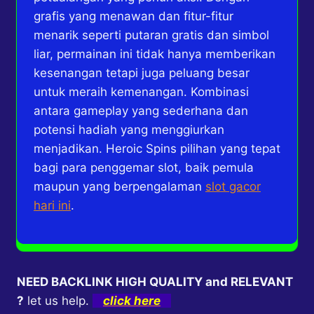
grafis yang menawan dan fitur-fitur
menarik seperti putaran gratis dan simbol
liar, permainan ini tidak hanya memberikan
kesenangan tetapi juga peluang besar
untuk meraih kemenangan. Kombinasi
antara gameplay yang sederhana dan
potensi hadiah yang menggiurkan
menjadikan. Heroic Spins pilihan yang tepat
bagi para penggemar slot, baik pemula
maupun yang berpengalaman
slot gacor
hari ini
.
NEED BACKLINK HIGH QUALITY and RELEVANT
?
let us help.
click here