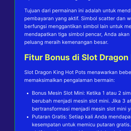
Tujuan dari permainan ini adalah untuk men
pembayaran yang aktif. Simbol scatter dan wi
berfungsi menggantikan simbol lain untuk 
mendapatkan tiga simbol pencar, Anda akan
peluang meraih kemenangan besar.
Fitur Bonus di Slot Dragon
Slot Dragon King Hot Pots menawarkan beber
memaksimalkan pengalaman bermain:
Bonus Mesin Slot Mini: Ketika 1 atau 2 s
berubah menjadi mesin slot mini. Jika 3 
bertransformasi menjadi mesin slot mini
Putaran Gratis: Setiap kali Anda mendap
kesempatan untuk memicu putaran gratis. 