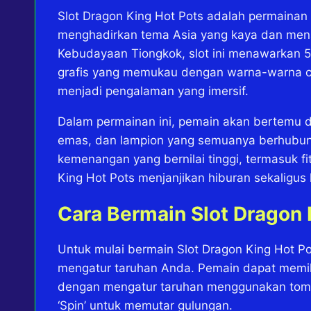
Slot Dragon King Hot Pots adalah permainan s
menghadirkan tema Asia yang kaya dan menar
Kebudayaan Tiongkok, slot ini menawarkan 5
grafis yang memukau dengan warna-warna ce
menjadi pengalaman yang imersif.
Dalam permainan ini, pemain akan bertemu d
emas, dan lampion yang semuanya berhubun
kemenangan yang bernilai tinggi, termasuk f
King Hot Pots menjanjikan hiburan sekaligus
Cara Bermain Slot Dragon 
Untuk mulai bermain Slot Dragon King Hot Po
mengatur taruhan Anda. Pemain dapat memilih
dengan mengatur taruhan menggunakan tombo
‘Spin’ untuk memutar gulungan.