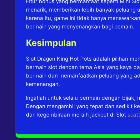
Fitur bonus yang bermanfaat seperti Mini S
menarik, memberikan lebih banyak peluang u
karena itu, game ini tidak hanya menawarka
bermain yang menyenangkan bagi pemain.
Kesimpulan
Slot Dragon King Hot Pots adalah pilihan m
bermain slot dengan tema Asia yang kaya d
bermain dan memanfaatkan peluang yang ad
kemenangan.
Ingatlah untuk selalu bermain dengan bijak,
Dengan mengambil yang tepat dan sedikit k
dan kegembiraan meraih jackpot di Slot
scat