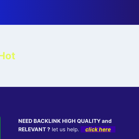
Hot
NEED BACKLINK HIGH QUALITY and
RELEVANT ?
let us help.
click here