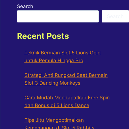
Search
Search
Recent Posts
Teknik Bermain Slot 5 Lions Gold
untuk Pemula Hingga Pro
Strategi Anti Rungkad Saat Bermain
Slot 3 Dancing Monkeys
Cara Mudah Mendapatkan Free Spin
dan Bonus di 5 Lions Dance
Tips Jitu Mengoptimalkan
Kemenangan di Slot 5 Rabbits