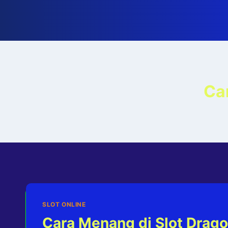
Skip
to
content
Ca
SLOT ONLINE
Cara Menang di Slot Dragon