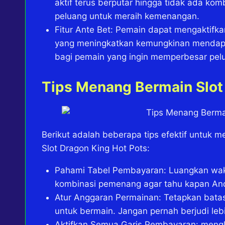
aktif terus berputar hingga tidak ada k
peluang untuk meraih kemenangan.
Fitur Ante Bet: Pemain dapat mengaktifka
yang meningkatkan kemungkinan mendapa
bagi pemain yang ingin memperbesar pe
Tips Menang Bermain Slot
Berikut adalah beberapa tips efektif untuk
Slot Dragon King Hot Pots:
Pahami Tabel Pembayaran: Luangkan waktu
kombinasi pemenang agar tahu kapan An
Atur Anggaran Permainan: Tetapkan bat
untuk bermain. Jangan pernah berjudi lebi
Aktifkan Semua Garis Pembayaran: mengk