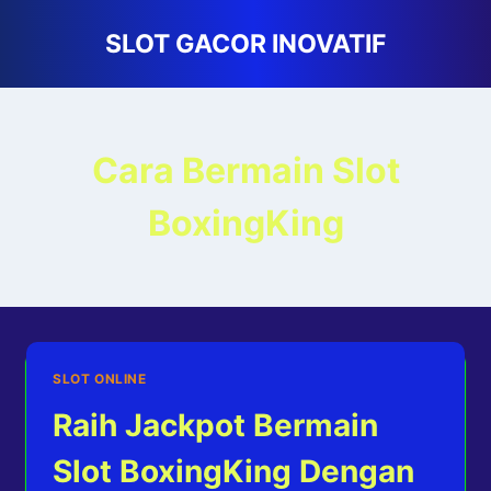
Skip
SLOT GACOR INOVATIF
to
content
Cara Bermain Slot
BoxingKing
SLOT ONLINE
Raih Jackpot Bermain
Slot BoxingKing Dengan