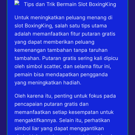
Untuk meningkatkan peluang menang di
slot BoxingKing, salah satu tips utama
adalah memanfaatkan fitur putaran gratis
yang dapat memberikan peluang
kemenangan tambahan tanpa taruhan
tambahan. Putaran gratis sering kali dipicu
oleh simbol scatter, dan selama fitur ini,
pemain bisa mendapatkan pengganda
yang meningkatkan hadiah.
Oleh karena itu, penting untuk fokus pada
pencapaian putaran gratis dan
memanfaatkan setiap kesempatan untuk
mengaktifkannya. Selain itu, perhatikan
simbol liar yang dapat menggantikan