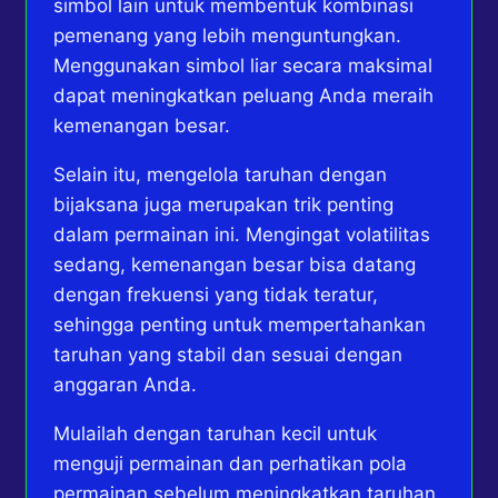
simbol lain untuk membentuk kombinasi
pemenang yang lebih menguntungkan.
Menggunakan simbol liar secara maksimal
dapat meningkatkan peluang Anda meraih
kemenangan besar.
Selain itu, mengelola taruhan dengan
bijaksana juga merupakan trik penting
dalam permainan ini. Mengingat volatilitas
sedang, kemenangan besar bisa datang
dengan frekuensi yang tidak teratur,
sehingga penting untuk mempertahankan
taruhan yang stabil dan sesuai dengan
anggaran Anda.
Mulailah dengan taruhan kecil untuk
menguji permainan dan perhatikan pola
permainan sebelum meningkatkan taruhan.