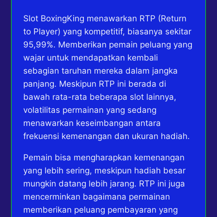
Slot BoxingKing menawarkan RTP (Return
to Player) yang kompetitif, biasanya sekitar
95,99%. Memberikan pemain peluang yang
wajar untuk mendapatkan kembali
sebagian taruhan mereka dalam jangka
panjang. Meskipun RTP ini berada di
bawah rata-rata beberapa slot lainnya,
volatilitas permainan yang sedang
menawarkan keseimbangan antara
frekuensi kemenangan dan ukuran hadiah.
Pemain bisa mengharapkan kemenangan
yang lebih sering, meskipun hadiah besar
mungkin datang lebih jarang. RTP ini juga
mencerminkan bagaimana permainan
memberikan peluang pembayaran yang