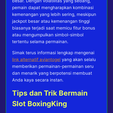
besar. Dengan volatilitas yang sedang,
pemain dapat mengharapkan kombinasi
kemenangan yang lebih sering, meskipun
jackpot besar atau kemenangan tinggi
biasanya terjadi saat memicu fitur bonus
atau mengumpulkan simbol-simbol
tertentu selama permainan.
Simak terus informasi lengkap mengenai
link alternatif aviantogel
yang akan selalu
memberikan permainan-permainan seru
dan menarik yang berpotensi membuat
Anda kaya secara instan.
Tips dan Trik Bermain
Slot BoxingKing