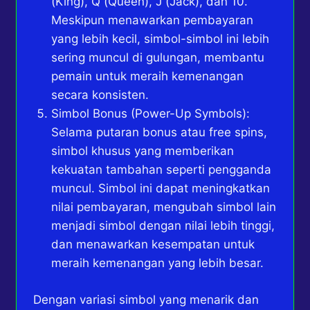
(King), Q (Queen), J (Jack), dan 10.
Meskipun menawarkan pembayaran
yang lebih kecil, simbol-simbol ini lebih
sering muncul di gulungan, membantu
pemain untuk meraih kemenangan
secara konsisten.
Simbol Bonus (Power-Up Symbols):
Selama putaran bonus atau free spins,
simbol khusus yang memberikan
kekuatan tambahan seperti pengganda
muncul. Simbol ini dapat meningkatkan
nilai pembayaran, mengubah simbol lain
menjadi simbol dengan nilai lebih tinggi,
dan menawarkan kesempatan untuk
meraih kemenangan yang lebih besar.
​Dengan variasi simbol yang menarik dan