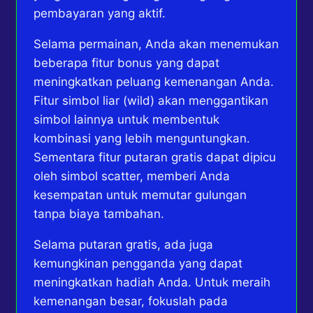
pembayaran yang aktif.
Selama permainan, Anda akan menemukan
beberapa fitur bonus yang dapat
meningkatkan peluang kemenangan Anda.
Fitur simbol liar (wild) akan menggantikan
simbol lainnya untuk membentuk
kombinasi yang lebih menguntungkan.
Sementara fitur putaran gratis dapat dipicu
oleh simbol scatter, memberi Anda
kesempatan untuk memutar gulungan
tanpa biaya tambahan.
Selama putaran gratis, ada juga
kemungkinan pengganda yang dapat
meningkatkan hadiah Anda. Untuk meraih
kemenangan besar, fokuslah pada