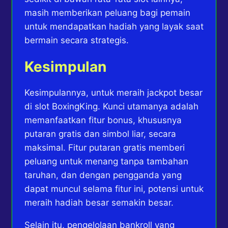
masih memberikan peluang bagi pemain
untuk mendapatkan hadiah yang layak saat
bermain secara strategis.
Kesimpulan
Kesimpulannya, untuk meraih jackpot besar
di slot BoxingKing. Kunci utamanya adalah
memanfaatkan fitur bonus, khususnya
putaran gratis dan simbol liar, secara
maksimal. Fitur putaran gratis memberi
peluang untuk menang tanpa tambahan
taruhan, dan dengan pengganda yang
dapat muncul selama fitur ini, potensi untuk
meraih hadiah besar semakin besar.
Selain itu, pengelolaan bankroll yang