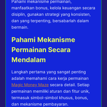
Pahami mekanisme permainan,
manfaatkan bonus, kelola keuangan secara
disiplin, gunakan strategi yang konsisten,
dan yang terpenting, bersabarlah dalam
bermain.
Pahami Mekanisme
Permainan Secara
Mendalam
Langkah pertama yang sangat penting
adalah memahami cara kerja permainan
Magic Money Maze
secara detail. Setiap
permainan memiliki aturan dan fitur unik,
termasuk simbol-simbol khusus, bonus,
dan mekanisme pembayaran.