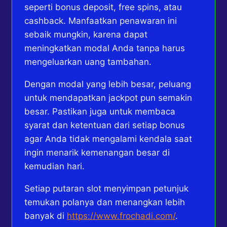
seperti bonus deposit, free spins, atau
cashback. Manfaatkan penawaran ini
sebaik mungkin, karena dapat
meningkatkan modal Anda tanpa harus
mengeluarkan uang tambahan.
Dengan modal yang lebih besar, peluang
untuk mendapatkan jackpot pun semakin
besar. Pastikan juga untuk membaca
syarat dan ketentuan dari setiap bonus
agar Anda tidak mengalami kendala saat
ingin menarik kemenangan besar di
kemudian hari.
Setiap putaran slot menyimpan petunjuk
temukan polanya dan menangkan lebih
banyak di
https://www.frochadi.com/
.