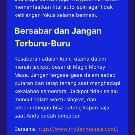
memanfaatkan fitur auto-spin agar tidak
kehilangan fokus selama bermain.
Bersabar dan Jangan
Terburu-Buru
Kesabaran adalah kunci utama dalam
meraih jackpot besar di Magic Money
Maze. Jangan tergesa-gesa dalam setiap
putaran dan tetap tenang saat menghadapi
kekalahan sementara. Jackpot tidak selalu
muncul dalam waktu singkat, dan
keberuntungan bisa datang kapan saja
saat Anda sudah bersabar.
Bersama
https://www.rhythmmetrics.com/
,