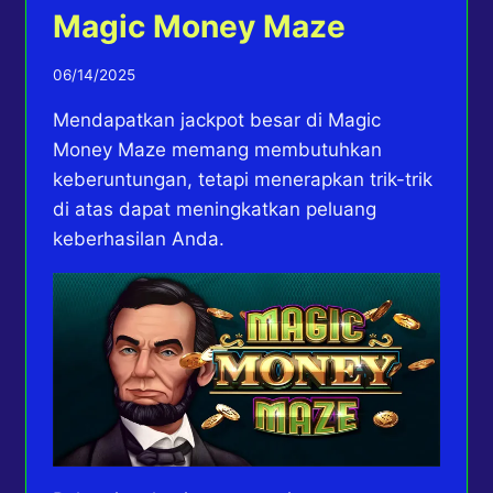
Magic Money Maze
06/14/2025
Mendapatkan jackpot besar di Magic
Money Maze memang membutuhkan
keberuntungan, tetapi menerapkan trik-trik
di atas dapat meningkatkan peluang
keberhasilan Anda.