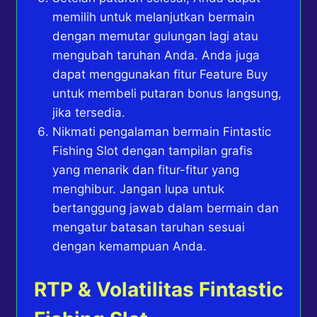
memilih untuk melanjutkan bermain
dengan memutar gulungan lagi atau
mengubah taruhan Anda. Anda juga
dapat menggunakan fitur Feature Buy
untuk membeli putaran bonus langsung,
jika tersedia.
Nikmati pengalaman bermain Fintastic
Fishing Slot dengan tampilan grafis
yang menarik dan fitur-fitur yang
menghibur. Jangan lupa untuk
bertanggung jawab dalam bermain dan
mengatur batasan taruhan sesuai
dengan kemampuan Anda.
RTP & Volatilitas Fintastic