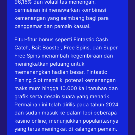
96,16% dan volatilitas menengah,
permainan ini menawarkan kombinasi
kemenangan yang seimbang bagi para
penggemar dan pemain kasual.
Fitur-fitur bonus seperti Fintastic Cash
Catch, Bait Booster, Free Spins, dan Super
Free Spins menambah kegembiraan dan
meningkatkan peluang untuk
memenangkan hadiah besar. Fintastic
Fishing Slot memiliki potensi kemenangan
maksimum hingga 10.000 kali taruhan dan
grafik serta desain suara yang menarik.
Permainan ini telah dirilis pada tahun 2024
dan sudah masuk ke dalam lobi beberapa
kasino online, menunjukkan popularitasnya
yang terus meningkat di kalangan pemain.