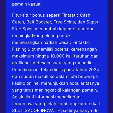
pemain kasual.
Fitur-fitur bonus seperti Fintastic Cash
Catch, Bait Booster, Free Spins, dan Super
Free Spins menambah kegembiraan dan
meningkatkan peluang untuk
memenangkan hadiah besar. Fintastic
Fishing Slot memiliki potensi kemenangan
maksimum hingga 10.000 kali taruhan dan
grafik serta desain suara yang menarik.
Permainan ini telah dirilis pada tahun 2024
dan sudah masuk ke dalam lobi beberapa
kasino online, menunjukkan popularitasnya
yang terus meningkat di kalangan pemain.
Selalu ikuti informasi menarik dan
terpercaya yang telah kami rangkum terkait
SLOT GACOR INOVATIF pastinya hanya di