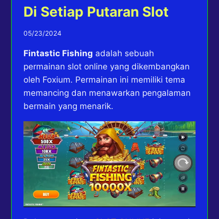
Di Setiap Putaran Slot
05/23/2024
Fintastic Fishing
adalah sebuah
permainan slot online yang dikembangkan
oleh Foxium. Permainan ini memiliki tema
memancing dan menawarkan pengalaman
bermain yang menarik.