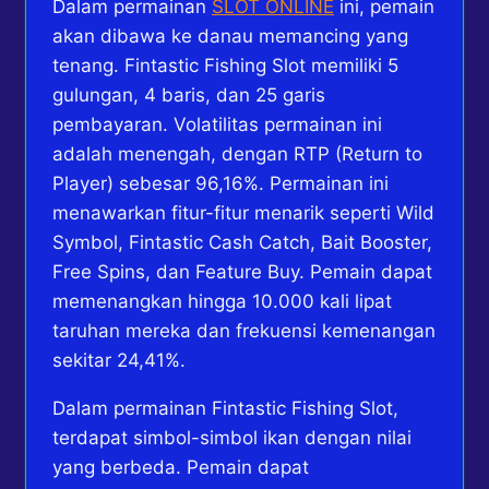
Dalam permainan
SLOT ONLINE
ini, pemain
akan dibawa ke danau memancing yang
tenang. Fintastic Fishing Slot memiliki 5
gulungan, 4 baris, dan 25 garis
pembayaran. Volatilitas permainan ini
adalah menengah, dengan RTP (Return to
Player) sebesar 96,16%. Permainan ini
menawarkan fitur-fitur menarik seperti Wild
Symbol, Fintastic Cash Catch, Bait Booster,
Free Spins, dan Feature Buy. Pemain dapat
memenangkan hingga 10.000 kali lipat
taruhan mereka dan frekuensi kemenangan
sekitar 24,41%.
Dalam permainan Fintastic Fishing Slot,
terdapat simbol-simbol ikan dengan nilai
yang berbeda. Pemain dapat