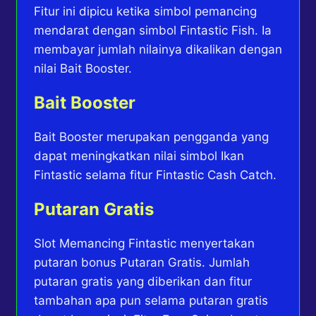
Fitur ini dipicu ketika simbol pemancing
mendarat dengan simbol Fintastic Fish. Ia
membayar jumlah nilainya dikalikan dengan
nilai Bait Booster.
Bait Booster
Bait Booster merupakan pengganda yang
dapat meningkatkan nilai simbol Ikan
Fintastic selama fitur Fintastic Cash Catch.
Putaran Gratis
Slot Memancing Fintastic menyertakan
putaran bonus Putaran Gratis. Jumlah
putaran gratis yang diberikan dan fitur
tambahan apa pun selama putaran gratis