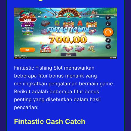
Fintastic Fishing Slot menawarkan
beberapa fitur bonus menarik yang
meningkatkan pengalaman bermain game.
Berikut adalah beberapa fitur bonus
penting yang disebutkan dalam hasil
pencarian:
Fintastic Cash Catch