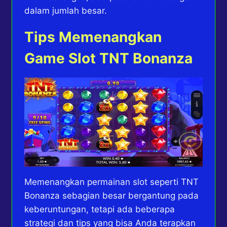
dalam jumlah besar.
Tips Memenangkan
Game Slot TNT Bonanza
Memenangkan permainan slot seperti TNT
Bonanza sebagian besar bergantung pada
keberuntungan, tetapi ada beberapa
strategi dan tips yang bisa Anda terapkan