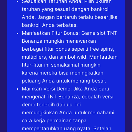
Sesuaikan Taruhan Anda: Pilih ukuran
taruhan yang sesuai dengan bankroll
Anda. Jangan bertaruh terlalu besar jika
bankroll Anda terbatas.
Manfaatkan Fitur Bonus: Game slot TNT
Bonanza mungkin menawarkan
berbagai fitur bonus seperti free spins,
multipliers, dan simbol wild. Manfaatkan
fitur-fitur ini semaksimal mungkin
karena mereka bisa meningkatkan
peluang Anda untuk menang besar.
Mainkan Versi Demo: Jika Anda baru
mengenal TNT Bonanza, cobalah versi
demo terlebih dahulu. Ini
memungkinkan Anda untuk memahami
cara kerja permainan tanpa
mempertaruhkan uang nyata. Setelah