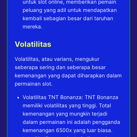
untuk slot online, memberikan pemain
peluang yang adil untuk mendapatkan
kembali sebagian besar dari taruhan
mereka.
Volatilitas
Volatilitas, atau varians, mengukur
seberapa sering dan seberapa besar
kemenangan yang dapat diharapkan dalam
permainan slot.
Volatilitas TNT Bonanza: TNT Bonanza
memiliki volatilitas yang tinggi. Total
kemenangan yang mungkin terjadi
dalam permainan ini adalah pengganda
kemenangan 6500x yang luar biasa.