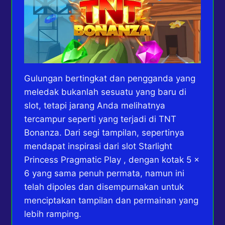
Gulungan bertingkat dan pengganda yang
meledak bukanlah sesuatu yang baru di
slot, tetapi jarang Anda melihatnya
tercampur seperti yang terjadi di TNT
Bonanza. Dari segi tampilan, sepertinya
mendapat inspirasi dari slot Starlight
Princess Pragmatic Play , dengan kotak 5 x
6 yang sama penuh permata, namun ini
telah dipoles dan disempurnakan untuk
menciptakan tampilan dan permainan yang
lebih ramping.