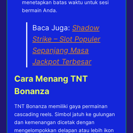
menetapkan batas waktu untuk sesi
bermain Anda.
Baca Juga:
Shadow
Strike – Slot Populer
Sepanjang Masa
Jackpot Terbesar
Cara Menang TNT
Bonanza
TNT Bonanza memiliki gaya permainan
cascading reels. Simbol jatuh ke gulungan
dan kemenangan dicetak dengan
mengelompokkan delapan atau lebih ikon