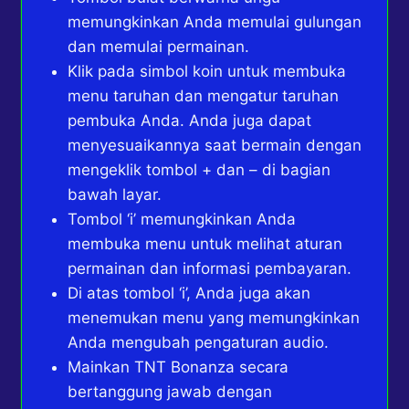
memungkinkan Anda memulai gulungan
dan memulai permainan.
Klik pada simbol koin untuk membuka
menu taruhan dan mengatur taruhan
pembuka Anda. Anda juga dapat
menyesuaikannya saat bermain dengan
mengeklik tombol + dan – di bagian
bawah layar.
Tombol ‘i’ memungkinkan Anda
membuka menu untuk melihat aturan
permainan dan informasi pembayaran.
Di atas tombol ‘i’, Anda juga akan
menemukan menu yang memungkinkan
Anda mengubah pengaturan audio.
Mainkan TNT Bonanza secara
bertanggung jawab dengan