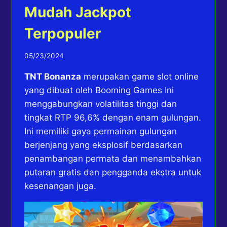
Mudah Jackpot
Terpopuler
05/23/2024
TNT Bonanza
merupakan game slot online
yang dibuat oleh Booming Games Ini
menggabungkan volatilitas tinggi dan
tingkat RTP 96,6% dengan enam gulungan.
Ini memiliki gaya
permainan gulungan
berjenjang yang eksplosif berdasarkan
penambangan permata dan menambahkan
putaran gratis dan pengganda ekstra untuk
kesenangan juga.