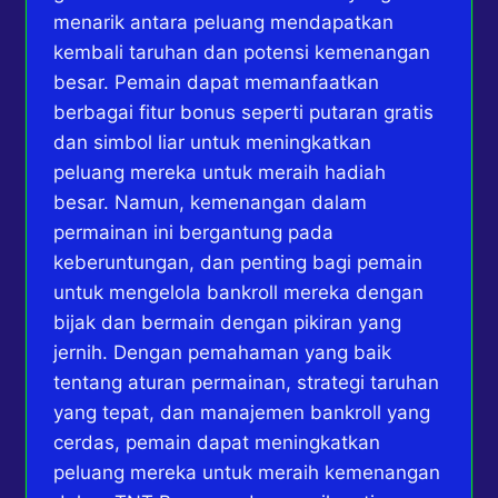
menarik antara peluang mendapatkan
kembali taruhan dan potensi kemenangan
besar. Pemain dapat memanfaatkan
berbagai fitur bonus seperti putaran gratis
dan simbol liar untuk meningkatkan
peluang mereka untuk meraih hadiah
besar. Namun, kemenangan dalam
permainan ini bergantung pada
keberuntungan, dan penting bagi pemain
untuk mengelola bankroll mereka dengan
bijak dan bermain dengan pikiran yang
jernih. Dengan pemahaman yang baik
tentang aturan permainan, strategi taruhan
yang tepat, dan manajemen bankroll yang
cerdas, pemain dapat meningkatkan
peluang mereka untuk meraih kemenangan