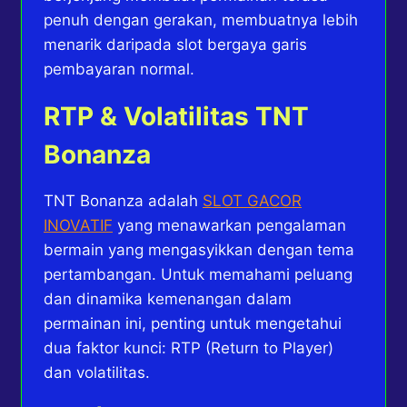
penuh dengan gerakan, membuatnya lebih
menarik daripada slot bergaya garis
pembayaran normal.
RTP & Volatilitas TNT
Bonanza
TNT Bonanza adalah
SLOT GACOR
INOVATIF
yang menawarkan pengalaman
bermain yang mengasyikkan dengan tema
pertambangan. Untuk memahami peluang
dan dinamika kemenangan dalam
permainan ini, penting untuk mengetahui
dua faktor kunci: RTP (Return to Player)
dan volatilitas.