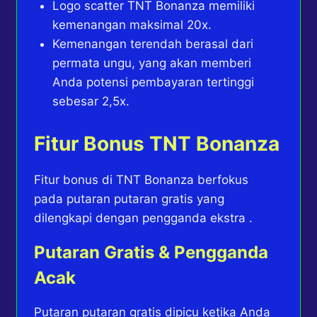
Logo scatter TNT Bonanza memiliki
kemenangan maksimal 20x.
Kemenangan terendah berasal dari
permata ungu, yang akan memberi
Anda potensi pembayaran tertinggi
sebesar 2,5x.
Fitur Bonus TNT Bonanza
Fitur bonus di TNT Bonanza berfokus
pada putaran putaran gratis yang
dilengkapi dengan pengganda ekstra .
Putaran Gratis & Pengganda
Acak
Putaran putaran gratis dipicu ketika Anda