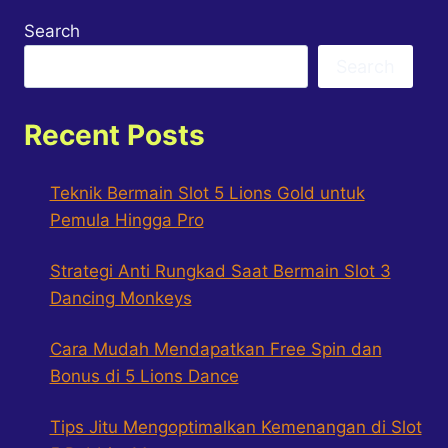
Search
Search
Recent Posts
Teknik Bermain Slot 5 Lions Gold untuk
Pemula Hingga Pro
Strategi Anti Rungkad Saat Bermain Slot 3
Dancing Monkeys
Cara Mudah Mendapatkan Free Spin dan
Bonus di 5 Lions Dance
Tips Jitu Mengoptimalkan Kemenangan di Slot