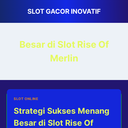
Skip
SLOT GACOR INOVATIF
to
content
Besar di Slot Rise Of
Merlin
SLOT ONLINE
Strategi Sukses Menang
Besar di Slot Rise Of