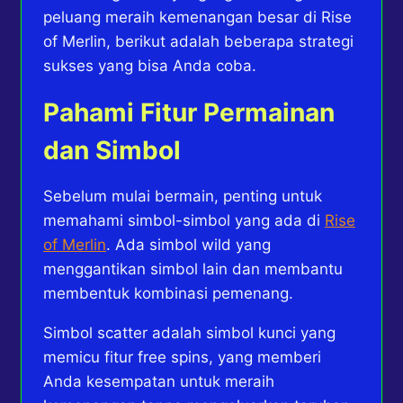
peluang meraih kemenangan besar di Rise
of Merlin, berikut adalah beberapa strategi
sukses yang bisa Anda coba.
Pahami Fitur Permainan
dan Simbol
Sebelum mulai bermain, penting untuk
memahami simbol-simbol yang ada di
Rise
of Merlin
. Ada simbol wild yang
menggantikan simbol lain dan membantu
membentuk kombinasi pemenang.
Simbol scatter adalah simbol kunci yang
memicu fitur free spins, yang memberi
Anda kesempatan untuk meraih