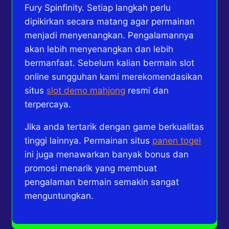
Fury Spinfinity. Setiap langkah perlu
dipikirkan secara matang agar permainan
menjadi menyenangkan. Pengalamannya
akan lebih menyenangkan dan lebih
bermanfaat.
Sebelum kalian bermain slot
online sungguhan kami merekomendasikan
situs
slot demo mahjong
resmi dan
terpercaya.
Jika anda tertarik dengan game berkualitas
tinggi lainnya. Permainan situs
panen togel
ini juga menawarkan banyak bonus dan
promosi menarik yang membuat
pengalaman bermain semakin sangat
menguntungkan.