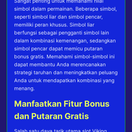
Sangat penting untuk memahami nilai
simbol dalam permainan. Beberapa simbol,
seperti simbol liar dan simbol pencar,
memiliki peran khusus. Simbol liar
berfungsi sebagai pengganti simbol lain
dalam kombinasi kemenangan, sedangkan
simbol pencar dapat memicu putaran
bonus gratis. Memahami simbol-simbol ini
dapat membantu Anda merencanakan
strategi taruhan dan meningkatkan peluang
Anda untuk mendapatkan kombinasi yang
menang.
Manfaatkan Fitur Bonus
dan Putaran Gratis
Salah satu daya tarik utama slot Viking