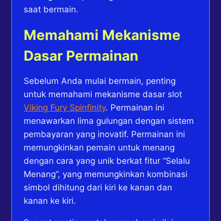
saat bermain.
Memahami Mekanisme
Dasar Permainan
Sebelum Anda mulai bermain, penting
untuk memahami mekanisme dasar slot
Viking Fury Spinfinity
. Permainan ini
menawarkan lima gulungan dengan sistem
pembayaran yang inovatif. Permainan ini
memungkinkan pemain untuk menang
dengan cara yang unik berkat fitur “Selalu
Menang”, yang memungkinkan kombinasi
simbol dihitung dari kiri ke kanan dan
kanan ke kiri.