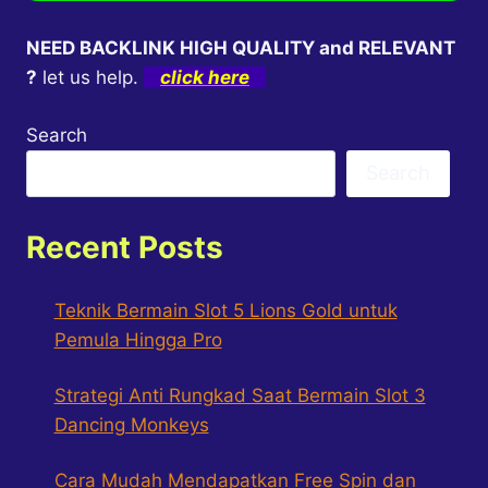
NEED BACKLINK HIGH QUALITY and RELEVANT
?
let us help.
click here
Search
Search
Recent Posts
Teknik Bermain Slot 5 Lions Gold untuk
Pemula Hingga Pro
Strategi Anti Rungkad Saat Bermain Slot 3
Dancing Monkeys
Cara Mudah Mendapatkan Free Spin dan