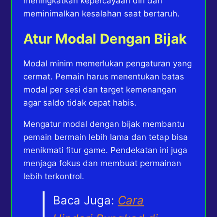
meningkatkan kepercayaan diri dan
meminimalkan kesalahan saat bertaruh.
Atur Modal Dengan Bijak
Modal minim memerlukan pengaturan yang
cermat. Pemain harus menentukan batas
modal per sesi dan target kemenangan
agar saldo tidak cepat habis.
Mengatur modal dengan bijak membantu
pemain bermain lebih lama dan tetap bisa
menikmati fitur game. Pendekatan ini juga
menjaga fokus dan membuat permainan
lebih terkontrol.
Baca Juga:
Cara