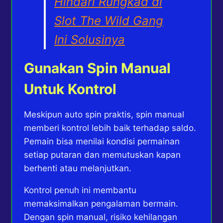
Hindari Rungkad di
Slot The Wild Gang
Ini Solusinya
Gunakan Spin Manual
Untuk Kontrol
Meskipun auto spin praktis, spin manual
memberi kontrol lebih baik terhadap saldo.
Pemain bisa menilai kondisi permainan
setiap putaran dan memutuskan kapan
berhenti atau melanjutkan.
Kontrol penuh ini membantu
memaksimalkan pengalaman bermain.
Dengan spin manual, risiko kehilangan