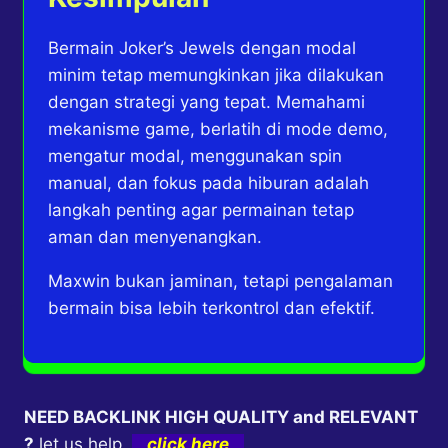
Bermain Joker’s Jewels dengan modal
minim tetap memungkinkan jika dilakukan
dengan strategi yang tepat. Memahami
mekanisme game, berlatih di mode demo,
mengatur modal, menggunakan spin
manual, dan fokus pada hiburan adalah
langkah penting agar permainan tetap
aman dan menyenangkan.
Maxwin bukan jaminan, tetapi pengalaman
bermain bisa lebih terkontrol dan efektif.
NEED BACKLINK HIGH QUALITY and RELEVANT
?
let us help.
click here