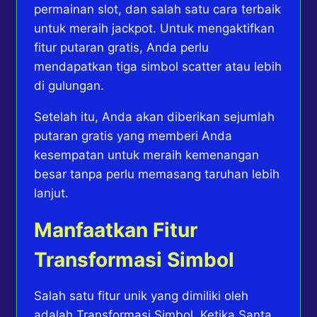
permainan slot, dan salah satu cara terbaik
untuk meraih jackpot. Untuk mengaktifkan
fitur putaran gratis, Anda perlu
mendapatkan tiga simbol scatter atau lebih
di gulungan.
Setelah itu, Anda akan diberikan sejumlah
putaran gratis yang memberi Anda
kesempatan untuk meraih kemenangan
besar tanpa perlu memasang taruhan lebih
lanjut.
Manfaatkan Fitur
Transformasi Simbol
Salah satu fitur unik yang dimiliki oleh
adalah Transformasi Simbol. Ketika Santa