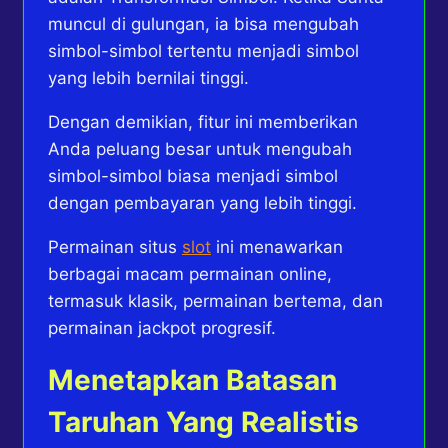
muncul di gulungan, ia bisa mengubah
simbol-simbol tertentu menjadi simbol
yang lebih bernilai tinggi.
Dengan demikian, fitur ini memberikan
Anda peluang besar untuk mengubah
simbol-simbol biasa menjadi simbol
dengan pembayaran yang lebih tinggi.
Permainan situs
slot
ini menawarkan
berbagai macam permainan online,
termasuk klasik, permainan bertema, dan
permainan jackpot progresif.
Menetapkan Batasan
Taruhan Yang Realistis