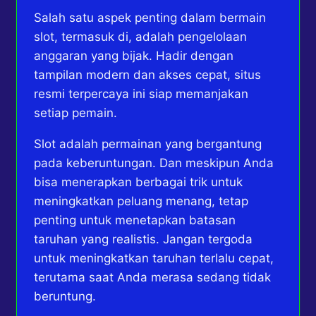
Salah satu aspek penting dalam bermain
slot, termasuk di, adalah pengelolaan
anggaran yang bijak. Hadir dengan
tampilan modern dan akses cepat, situs
resmi terpercaya ini siap memanjakan
setiap pemain.
Slot adalah permainan yang bergantung
pada keberuntungan. Dan meskipun Anda
bisa menerapkan berbagai trik untuk
meningkatkan peluang menang, tetap
penting untuk menetapkan batasan
taruhan yang realistis. Jangan tergoda
untuk meningkatkan taruhan terlalu cepat,
terutama saat Anda merasa sedang tidak
beruntung.