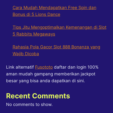
Cara Mudah Mendapatkan Free Spin dan
Bonus di 5 Lions Dance
Tips Jitu Mengoptimalkan Kemenangan di Slot
5 Rabbits Megaways
Rahasia Pola Gacor Slot 888 Bonanza yang
Wajib Dicoba
Link alternatif
Fusototo
daftar dan login 100%
aman mudah gampang memberikan jackpot
besar yang bisa anda dapatkan di sini.
Recent Comments
No comments to show.