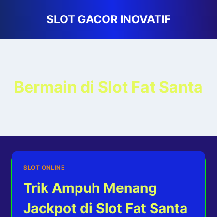
Skip
SLOT GACOR INOVATIF
to
content
Bermain di Slot Fat Santa
SLOT ONLINE
Trik Ampuh Menang
Jackpot di Slot Fat Santa