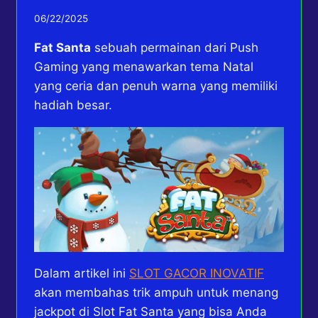
06/22/2025
Fat Santa
sebuah permainan dari Push
Gaming yang menawarkan tema Natal
yang ceria dan penuh warna yang memiliki
hadiah besar.
Dalam artikel ini
SLOT GACOR INOVATIF
akan membahas trik ampuh untuk menang
jackpot di Slot Fat Santa yang bisa Anda