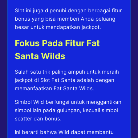
Slot ini juga dipenuhi dengan berbagai fitur
bonus yang bisa memberi Anda peluang
besar untuk mendapatkan jackpot.
Fokus Pada Fitur Fat
Santa Wilds
Salah satu trik paling ampuh untuk meraih
jackpot di Slot Fat Santa adalah dengan
memanfaatkan Fat Santa Wilds.
Simbol Wild berfungsi untuk menggantikan
simbol lain pada gulungan, kecuali simbol
scatter dan bonus.
Ini berarti bahwa Wild dapat membantu