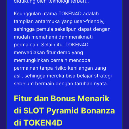
didukung oleh teknologi terbaru.
Keunggulan utama TOKEN4D adalah
tampilan antarmuka yang user-friendly,
sehingga pemula sekalipun dapat dengan
mudah memahami dan menikmati
permainan. Selain itu, TOKEN4D
menyediakan fitur demo yang
memungkinkan pemain mencoba
permainan tanpa risiko kehilangan uang
asli, sehingga mereka bisa belajar strategi
sebelum bermain dengan taruhan nyata.
Fitur dan Bonus Menarik
di SLOT Pyramid Bonanza
di TOKEN4D