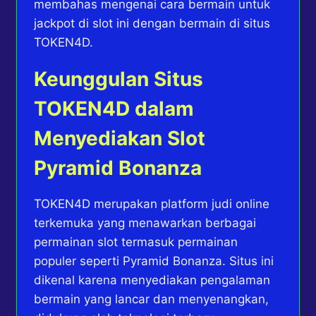
membahas mengenai cara bermain untuk
jackpot di slot ini dengan bermain di situs
TOKEN4D.
Keunggulan Situs
TOKEN4D dalam
Menyediakan Slot
Pyramid Bonanza
TOKEN4D merupakan platform judi online
terkemuka yang menawarkan berbagai
permainan slot termasuk permainan
populer seperti Pyramid Bonanza. Situs ini
dikenal karena menyediakan pengalaman
bermain yang lancar dan menyenangkan,