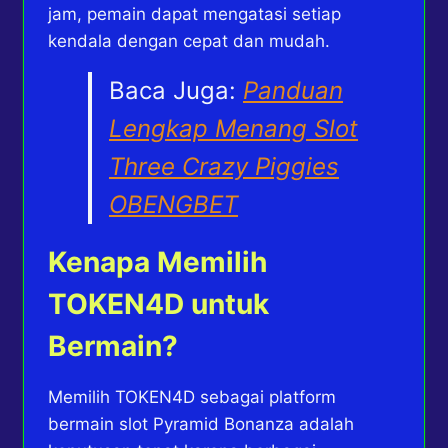
jam, pemain dapat mengatasi setiap
kendala dengan cepat dan mudah.
Baca Juga:
Panduan
Lengkap Menang Slot
Three Crazy Piggies
OBENGBET
Kenapa Memilih
TOKEN4D untuk
Bermain?
Memilih TOKEN4D sebagai platform
bermain slot Pyramid Bonanza adalah