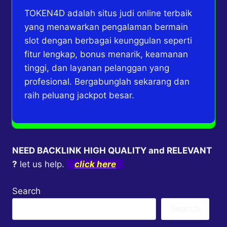
TOKEN4D adalah situs judi online terbaik
yang menawarkan pengalaman bermain
slot dengan berbagai keunggulan seperti
fitur lengkap, bonus menarik, keamanan
tinggi, dan layanan pelanggan yang
profesional. Bergabunglah sekarang dan
raih peluang jackpot besar.
NEED BACKLINK HIGH QUALITY and RELEVANT
?
let us help.
click here
Search
Search