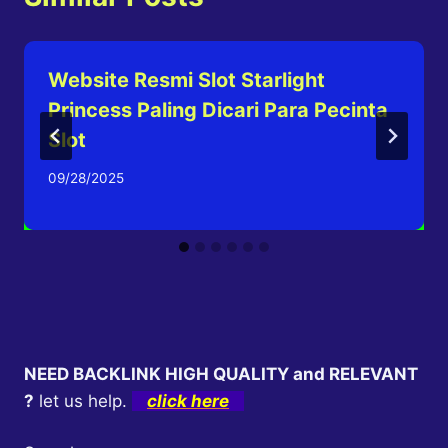
Website Resmi Slot Starlight
Princess Paling Dicari Para Pecinta
Slot
09/28/2025
NEED BACKLINK HIGH QUALITY and RELEVANT
?
let us help.
click here