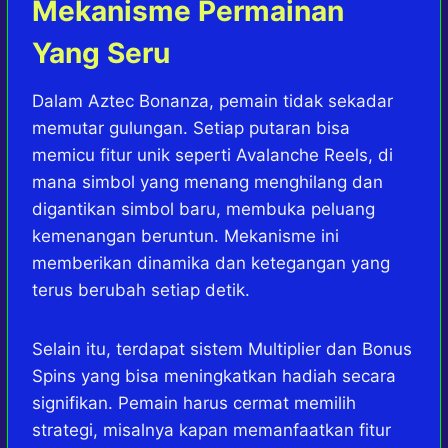
Mekanisme Permainan
Yang Seru
Dalam Aztec Bonanza, pemain tidak sekadar
memutar gulungan. Setiap putaran bisa
memicu fitur unik seperti Avalanche Reels, di
mana simbol yang menang menghilang dan
digantikan simbol baru, membuka peluang
kemenangan beruntun. Mekanisme ini
memberikan dinamika dan ketegangan yang
terus berubah setiap detik.
Selain itu, terdapat sistem Multiplier dan Bonus
Spins yang bisa meningkatkan hadiah secara
signifikan. Pemain harus cermat memilih
strategi, misalnya kapan memanfaatkan fitur