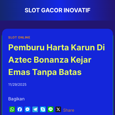
Skip
SLOT GACOR INOVATIF
to
content
SLOT ONLINE
Pemburu Harta Karun Di
Aztec Bonanza Kejar
Emas Tanpa Batas
11/29/2025
Bagikan
W
F
M
T
S
L
X
Share