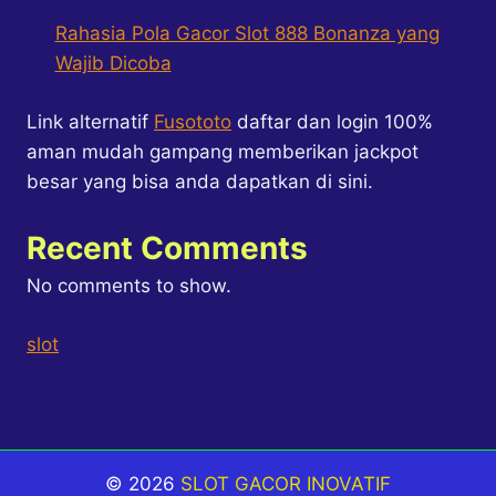
Rahasia Pola Gacor Slot 888 Bonanza yang
Wajib Dicoba
Link alternatif
Fusototo
daftar dan login 100%
aman mudah gampang memberikan jackpot
besar yang bisa anda dapatkan di sini.
Recent Comments
No comments to show.
slot
© 2026
SLOT GACOR INOVATIF