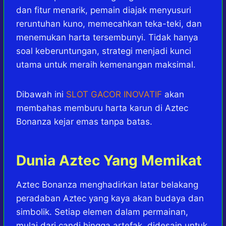
dan fitur menarik, pemain diajak menyusuri
reruntuhan kuno, memecahkan teka-teki, dan
menemukan harta tersembunyi. Tidak hanya
soal keberuntungan, strategi menjadi kunci
utama untuk meraih kemenangan maksimal.
Dibawah ini
SLOT GACOR INOVATIF
akan
membahas memburu harta karun di Aztec
Bonanza kejar emas tanpa batas.
Dunia Aztec Yang Memikat
Aztec Bonanza menghadirkan latar belakang
peradaban Aztec yang kaya akan budaya dan
simbolik. Setiap elemen dalam permainan,
mulai dari candi hingga artefak, didesain untuk