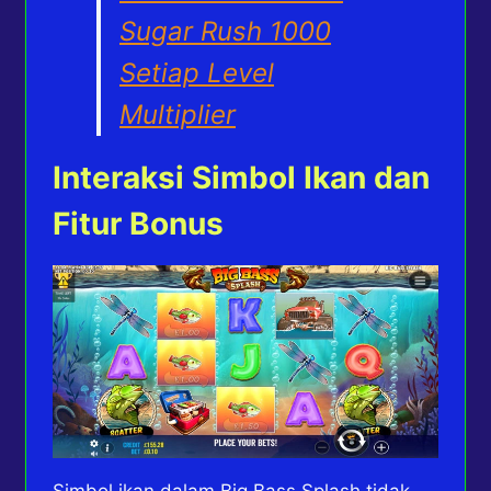
Sugar Rush 1000
Setiap Level
Multiplier
Interaksi Simbol Ikan dan
Fitur Bonus
Simbol ikan dalam Big Bass Splash tidak