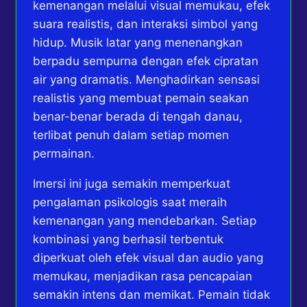
kemenangan melalui visual memukau, efek
suara realistis, dan interaksi simbol yang
hidup. Musik latar yang menenangkan
berpadu sempurna dengan efek cipratan
air yang dramatis. Menghadirkan sensasi
realistis yang membuat pemain seakan
benar-benar berada di tengah danau,
terlibat penuh dalam setiap momen
permainan.
Imersi ini juga semakin memperkuat
pengalaman psikologis saat meraih
kemenangan yang mendebarkan. Setiap
kombinasi yang berhasil terbentuk
diperkuat oleh efek visual dan audio yang
memukau, menjadikan rasa pencapaian
semakin intens dan memikat. Pemain tidak