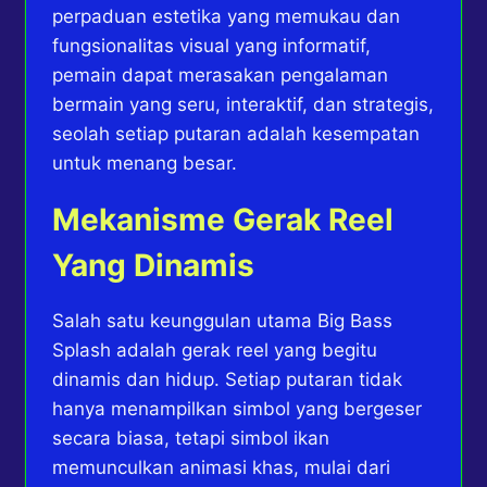
perpaduan estetika yang memukau dan
fungsionalitas visual yang informatif,
pemain dapat merasakan pengalaman
bermain yang seru, interaktif, dan strategis,
seolah setiap putaran adalah kesempatan
untuk menang besar.
Mekanisme Gerak Reel
Yang Dinamis
Salah satu keunggulan utama Big Bass
Splash adalah gerak reel yang begitu
dinamis dan hidup. Setiap putaran tidak
hanya menampilkan simbol yang bergeser
secara biasa, tetapi simbol ikan
memunculkan animasi khas, mulai dari