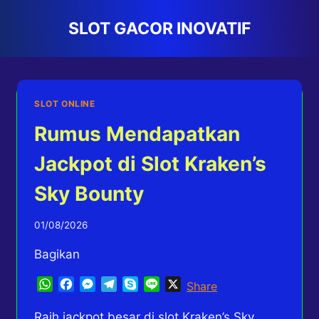
Skip
SLOT GACOR INOVATIF
to
content
SLOT ONLINE
Rumus Mendapatkan
Jackpot di Slot Kraken’s
Sky Bounty
01/08/2026
Bagikan
WhatsApp
Facebook
Messenger
Telegram
Skype
Line
X
Share
Raih jackpot besar di slot Kraken’s Sky