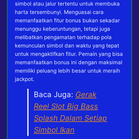
simbol atau jalur tertentu untuk membuka
harta tersembunyi. Menguasai cara
memanfaatkan fitur bonus bukan sekadar
menunggu keberuntungan, tetapi juga
melibatkan pengamatan terhadap pola
kemunculan simbol dan waktu yang tepat
untuk mengaktifkan fitur. Pemain yang bisa
memanfaatkan bonus ini dengan maksimal
memiliki peluang lebih besar untuk meraih
jackpot.
Baca Juga:
Gerak
Reel Slot Big Bass
Splash Dalam Setiap
Simbol Ikan