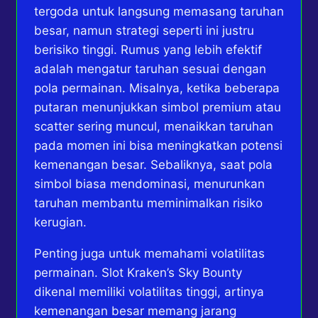
tergoda untuk langsung memasang taruhan
besar, namun strategi seperti ini justru
berisiko tinggi. Rumus yang lebih efektif
adalah mengatur taruhan sesuai dengan
pola permainan. Misalnya, ketika beberapa
putaran menunjukkan simbol premium atau
scatter sering muncul, menaikkan taruhan
pada momen ini bisa meningkatkan potensi
kemenangan besar. Sebaliknya, saat pola
simbol biasa mendominasi, menurunkan
taruhan membantu meminimalkan risiko
kerugian.
Penting juga untuk memahami volatilitas
permainan. Slot Kraken’s Sky Bounty
dikenal memiliki volatilitas tinggi, artinya
kemenangan besar memang jarang