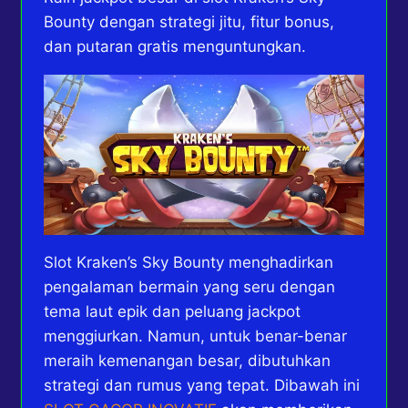
Bounty dengan strategi jitu, fitur bonus,
dan putaran gratis menguntungkan.
Slot Kraken’s Sky Bounty menghadirkan
pengalaman bermain yang seru dengan
tema laut epik dan peluang jackpot
menggiurkan. Namun, untuk benar-benar
meraih kemenangan besar, dibutuhkan
strategi dan rumus yang tepat. Dibawah ini