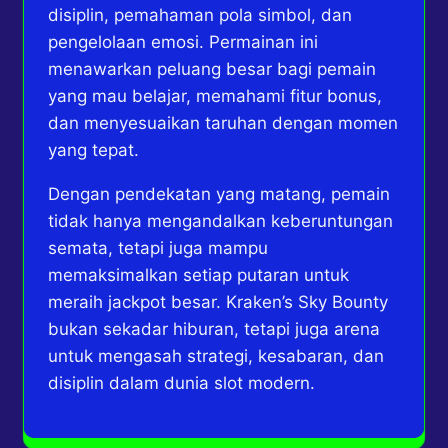
disiplin, pemahaman pola simbol, dan
pengelolaan emosi. Permainan ini
menawarkan peluang besar bagi pemain
yang mau belajar, memahami fitur bonus,
dan menyesuaikan taruhan dengan momen
yang tepat.
Dengan pendekatan yang matang, pemain
tidak hanya mengandalkan keberuntungan
semata, tetapi juga mampu
memaksimalkan setiap putaran untuk
meraih jackpot besar. Kraken’s Sky Bounty
bukan sekadar hiburan, tetapi juga arena
untuk mengasah strategi, kesabaran, dan
disiplin dalam dunia slot modern.