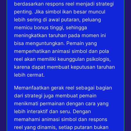
berdasarkan respons reel menjadi strategi
penting. Jika simbol ikan besar muncul
lebih sering di awal putaran, peluang
memicu bonus tinggi, sehingga
meningkatkan taruhan pada momen ini
bisa menguntungkan. Pemain yang
memperhatikan animasi simbol dan pola
reel akan memiliki keunggulan psikologis,
karena dapat membuat keputusan taruhan
lebih cermat.
Memanfaatkan gerak reel sebagai bagian
dari strategi juga membuat pemain
menikmati permainan dengan cara yang
lebih interaktif dan seru. Dengan
memahami animasi simbol dan respons
reel yang dinamis, setiap putaran bukan