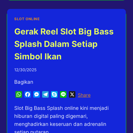
SLOT ONLINE
Gerak Reel Slot Big Bass
Splash Dalam Setiap
Simbol Ikan
12/30/2025
Bagikan
WhatsApp
Facebook
Messenger
Telegram
Skype
Line
X
Share
Slot Big Bass Splash online kini menjadi
hiburan digital paling digemari,
menghadirkan keseruan dan adrenalin
setiap putaran.