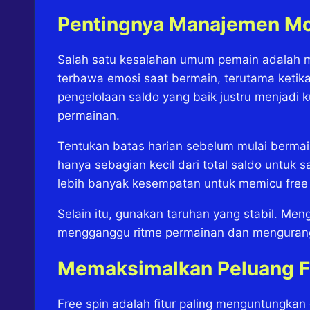
Pentingnya Manajemen M
Salah satu kesalahan umum pemain adalah
terbawa emosi saat bermain, terutama ketik
pengelolaan saldo yang baik justru menjadi 
permainan.
Tentukan batas harian sebelum mulai bermain
hanya sebagian kecil dari total saldo untuk 
lebih banyak kesempatan untuk memicu free s
Selain itu, gunakan taruhan yang stabil. Meng
mengganggu ritme permainan dan mengurangi 
Memaksimalkan Peluang F
Free spin adalah fitur paling menguntungkan