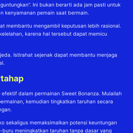
untungkan”. Ini bukan berarti ada jam pasti untuk
dan kenyamanan pemain saat bermain.
at membantu mengambil keputusan lebih rasional.
 kelelahan, karena hal tersebut dapat memicu
pa jeda. Istirahat sejenak dapat membantu menjaga
l.
rtahap
 efektif dalam permainan Sweet Bonanza. Mulailah
ermainan, kemudian tingkatkan taruhan secara
ngan.
ko sekaligus memaksimalkan potensi keuntungan
uru-buru meningkatkan taruhan tanpa dasar yang