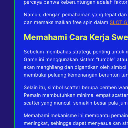
percaya bahwa keberuntungan adalah faktor
Namun, dengan pemahaman yang tepat dan s
dan memaksimalkan free spin dalam
SLOT G
Memahami Cara Kerja Swe
Sebelum membahas strategi, penting untuk
Game ini menggunakan sistem “tumble” atau
akan menghilang dan digantikan oleh simbol 
membuka peluang kemenangan beruntun tanp
Selain itu, simbol scatter berupa permen war
Pemain membutuhkan minimal empat scatter u
scatter yang muncul, semakin besar pula juml
Memahami mekanisme ini membantu pemain m
meningkat, sehingga dapat menyesuaikan stra