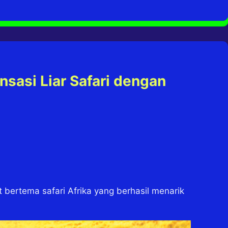
sasi Liar Safari dengan
 bertema safari Afrika yang berhasil menarik