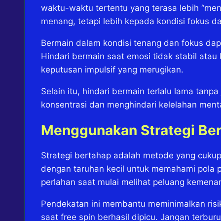
waktu-waktu tertentu yang terasa lebih “meng
menang, tetapi lebih kepada kondisi fokus 
Bermain dalam kondisi tenang dan fokus dap
Hindari bermain saat emosi tidak stabil atau
keputusan impulsif yang merugikan.
Selain itu, hindari bermain terlalu lama tan
konsentrasi dan menghindari kelelahan menta
Menggunakan Strategi Be
Strategi bertahap adalah metode yang cukup
dengan taruhan kecil untuk memahami pola p
perlahan saat mulai melihat peluang kemena
Pendekatan ini membantu meminimalkan risi
saat free spin berhasil dipicu. Jangan terb