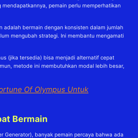
ang mendapatkannya, pemain perlu memperhatikan
an adalah bermain dengan konsisten dalam jumlah
belum mengubah strategi. Ini membantu mengamati
.
s (jika tersedia) bisa menjadi alternatif cepat
amun, metode ini membutuhkan modal lebih besar,
Fortune Of Olympus Untuk
pat Bermain
r Generator), banyak pemain percaya bahwa ada