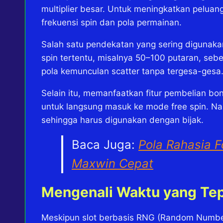
multiplier besar. Untuk meningkatkan pelu
frekuensi spin dan pola permainan.
Salah satu pendekatan yang sering digunak
spin tertentu, misalnya 50–100 putaran, se
pola kemunculan scatter tanpa tergesa-gesa
Selain itu, memanfaatkan fitur pembelian bonu
untuk langsung masuk ke mode free spin. N
sehingga harus digunakan dengan bijak.
Baca Juga:
Pola Rahasia 
Maxwin Cepat
Mengenali Waktu yang Te
Meskipun slot berbasis RNG (Random Numbe