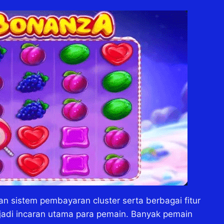
an sistem pembayaran cluster serta berbagai fitur
jadi incaran utama para pemain. Banyak pemain