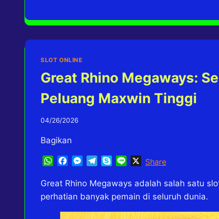
SLOT ONLINE
Great Rhino Megaways: Sen
Peluang Maxwin Tinggi
04/26/2026
Bagikan
WhatsApp
Facebook
Messenger
Telegram
Skype
Line
X
Share
Great Rhino Megaways adalah salah satu slot
perhatian banyak pemain di seluruh dunia.