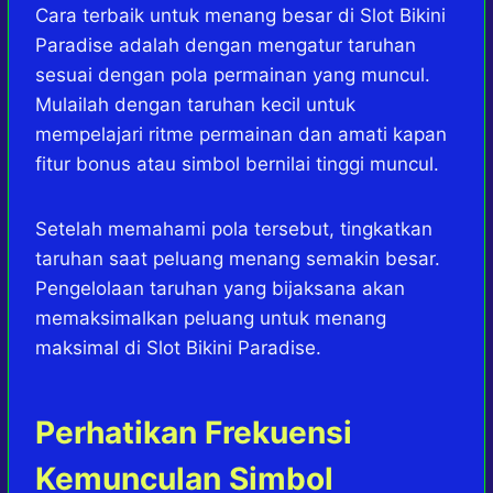
Cara terbaik untuk menang besar di Slot Bikini
Paradise adalah dengan mengatur taruhan
sesuai dengan pola permainan yang muncul.
Mulailah dengan taruhan kecil untuk
mempelajari ritme permainan dan amati kapan
fitur bonus atau simbol bernilai tinggi muncul.
Setelah memahami pola tersebut, tingkatkan
taruhan saat peluang menang semakin besar.
Pengelolaan taruhan yang bijaksana akan
memaksimalkan peluang untuk menang
maksimal di Slot Bikini Paradise.
Perhatikan Frekuensi
Kemunculan Simbol